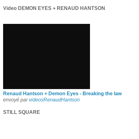
Video DEMON EYES + RENAUD HANTSON
Renaud Hantson + Demon Eyes - Breaking the law
envoyé par
videosRenaudHantson
STILL SQUARE