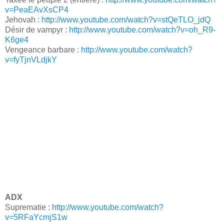
v=PeaEAvXsCP4
Jehovah :
http://www.youtube.com/watch?v=stQeTLO_jdQ
Désir de vampyr :
http://www.youtube.com/watch?v=oh_R9-
K6ge4
Vengeance barbare :
http://www.youtube.com/watch?
v=fyTjnVLdjkY
ADX
Suprematie :
http://www.youtube.com/watch?
v=5RFaYcmjS1w