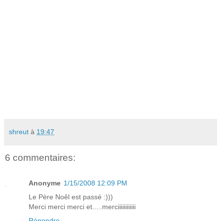
shreut
à
19:47
6 commentaires:
Anonyme
1/15/2008 12:09 PM
Le Père Noêl est passé :)))
Merci merci merci et.....merciiiiiiiiiiii
Répondre