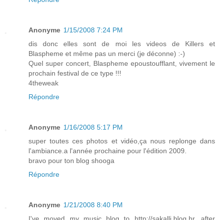
Anonyme
1/15/2008 7:24 PM
dis donc elles sont de moi les videos de Killers et
Blaspheme et même pas un merci (je déconne) :-)
Quel super concert, Blaspheme epoustoufflant, vivement le
prochain festival de ce type !!!
4theweak
Répondre
Anonyme
1/16/2008 5:17 PM
super toutes ces photos et vidéo,ça nous replonge dans
l'ambiance.a l'année prochaine pour l'édition 2009.
bravo pour ton blog shooga
Répondre
Anonyme
1/21/2008 8:40 PM
I've moved my music blog to http://sakalli.blog.hr, after