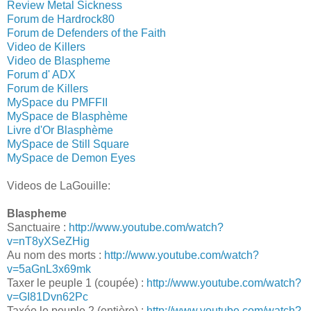
Review Metal Sickness
Forum de Hardrock80
Forum de Defenders of the Faith
Video de Killers
Video de Blaspheme
Forum d' ADX
Forum de Killers
MySpace du PMFFII
MySpace de Blasphème
Livre d'Or Blasphème
MySpace de Still Square
MySpace de Demon Eyes
Videos de LaGouille:
Blaspheme
Sanctuaire :
http://www.youtube.com/watch?
v=nT8yXSeZHig
Au nom des morts :
http://www.youtube.com/watch?
v=5aGnL3x69mk
Taxer le peuple 1 (coupée) :
http://www.youtube.com/watch?
v=GI81Dvn62Pc
Taxée le peuple 2 (entière) :
http://www.youtube.com/watch?